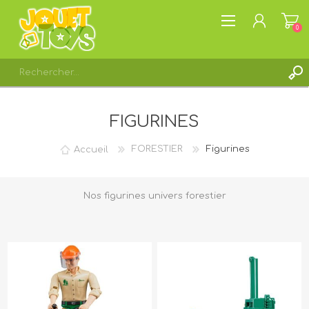
0
S'ENREGISTRER
FIGURINES
CONNEXION
LISTE DE SOUHAITS
0
Accueil
FORESTIER
Figurines
Nos figurines univers forestier