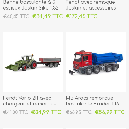
Benne basculante à 3
Fendt avec remoque
essieux Joskin Siku 1:32
Joskin et accessoires
1:32
€34,49 TTC
€172,45 TTC
€40,45 TTC
Fendt Vario 211 avec
MB Arocs remorque
chargeur et remorque
basculante Bruder 1:16
basculante Bruder 1:16
€34,99 TTC
€56,99 TTC
€41,00 TTC
€66,95 TTC