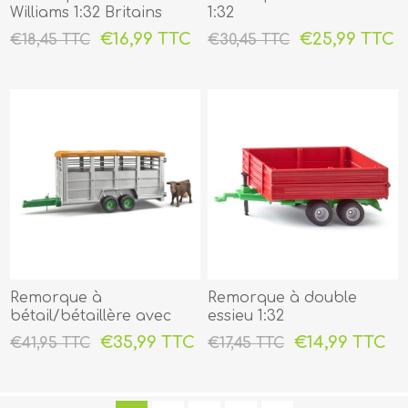
Williams 1:32 Britains
1:32
€16,99 TTC
€25,99 TTC
€18,45 TTC
€30,45 TTC
Remorque à
Remorque à double
bétail/bétaillère avec
essieu 1:32
vache Bruder 1:16
€35,99 TTC
€14,99 TTC
€41,95 TTC
€17,45 TTC